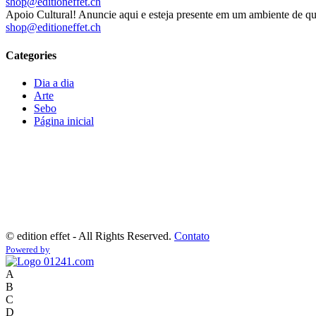
shop@editioneffet.ch
Apoio Cultural! Anuncie aqui e esteja presente em um ambiente de qu
shop@editioneffet.ch
Categories
Dia a dia
Arte
Sebo
Página inicial
©
edition effet - All Rights Reserved.
Contato
Powered by
A
B
C
D