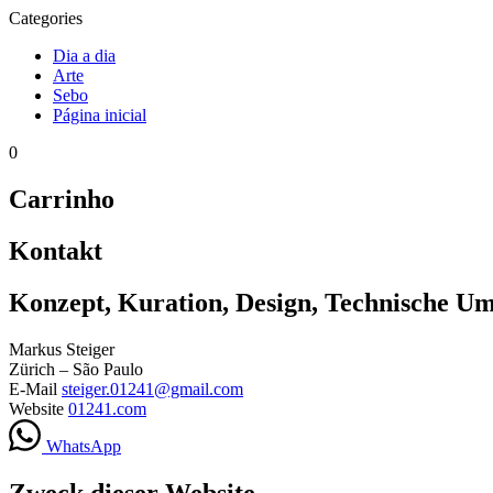
Categories
Dia a dia
Arte
Sebo
Página inicial
0
Carrinho
Kontakt
Konzept, Kuration, Design, Technische U
Markus Steiger
Zürich – São Paulo
E-Mail
steiger.01241@gmail.com
Website
01241.com
WhatsApp
Zweck dieser Website