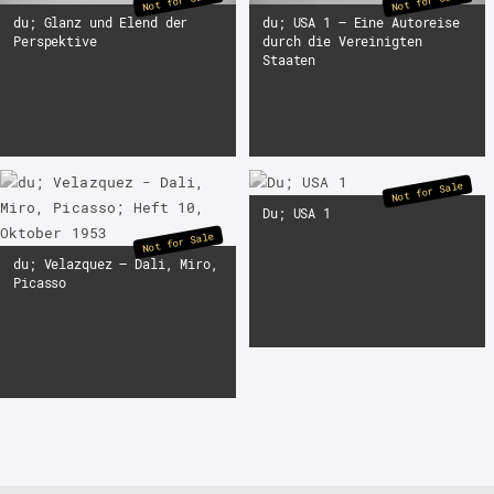
Not for Sale
Not for Sale
du; Glanz und Elend der
du; USA 1 – Eine Autoreise
Perspektive
durch die Vereinigten
Staaten
Not for Sale
Du; USA 1
Not for Sale
du; Velazquez – Dali, Miro,
Picasso