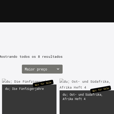
Mostrando todos os
8 resultados
Not for Sale
Not for Sale
du; Die Fünfzigerjahre
du; Ost- und Südafrika,
Afrika Heft 4