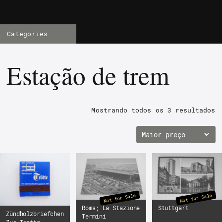
Categories
Estação de trem
Mostrando todos os
3 resultados
Not for Sale
Not for Sale
Roma; La Stazione
Stuttgart
Zündholzbriefchen
Termini