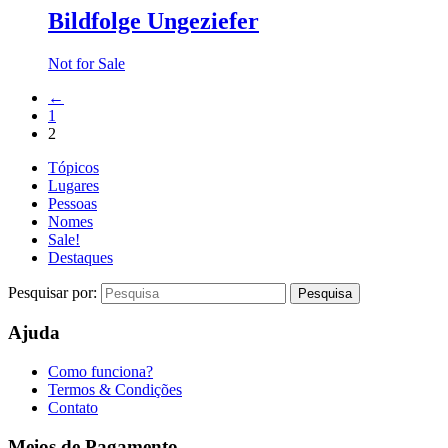
Bildfolge Ungeziefer
Not for Sale
←
1
2
Tópicos
Lugares
Pessoas
Nomes
Sale!
Destaques
Pesquisar por:
Ajuda
Como funciona?
Termos & Condições
Contato
Meios de Pagamento