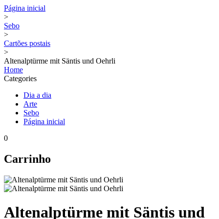
Página inicial
>
Sebo
>
Cartões postais
>
Altenalptürme mit Säntis und Oehrli
Home
Categories
Dia a dia
Arte
Sebo
Página inicial
0
Carrinho
Altenalptürme mit Säntis und