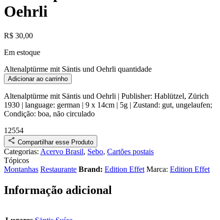
Oehrli
R$
30,00
Em estoque
Altenalptürme mit Säntis und Oehrli quantidade
Adicionar ao carrinho
Altenalptürme mit Säntis und Oehrli
| Publisher:
Hablützel, Zürich
1930
| language: german | 9 x 14cm | 5g |
Zustand:
gut, ungelaufen
;
Condição:
boa, não circulado
12554
Compartilhar esse Produto
Categorias:
Acervo Brasil
,
Sebo
,
Cartões postais
Tópicos
Montanhas
Restaurante
Brand:
Edition Effet
Marca:
Edition Effet
Informação adicional