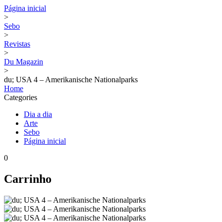
Página inicial
>
Sebo
>
Revistas
>
Du Magazin
>
du; USA 4 – Amerikanische Nationalparks
Home
Categories
Dia a dia
Arte
Sebo
Página inicial
0
Carrinho