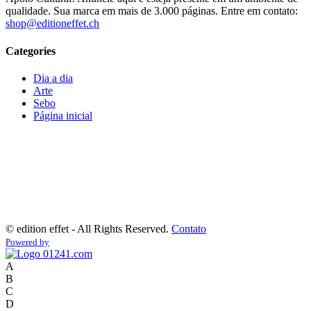
qualidade. Sua marca em mais de 3.000 páginas. Entre em contato:
shop@editioneffet.ch
Categories
Dia a dia
Arte
Sebo
Página inicial
©
edition effet - All Rights Reserved.
Contato
Powered by
A
B
C
D