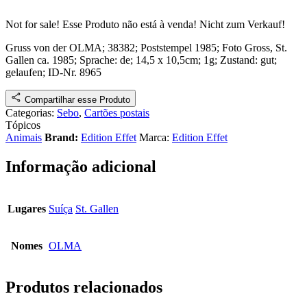
Not for sale!
Esse Produto não está à venda!
Nicht zum Verkauf!
Gruss von der OLMA
; 38382; Poststempel 1985
;
Foto Gross, St.
Gallen
ca. 1985
; Sprache: de; 14,5 x 10,5cm; 1g;
Zustand: gut;
gelaufen
;
ID-Nr. 8965
Compartilhar esse Produto
Categorias:
Sebo
,
Cartões postais
Tópicos
Animais
Brand:
Edition Effet
Marca:
Edition Effet
Informação adicional
Lugares
Suíça
St. Gallen
Nomes
OLMA
Produtos relacionados