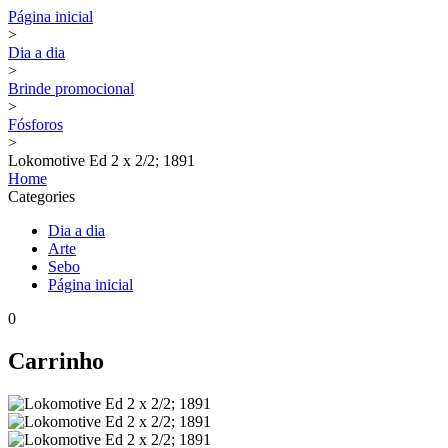
Página inicial
>
Dia a dia
>
Brinde promocional
>
Fósforos
>
Lokomotive Ed 2 x 2/2; 1891
Home
Categories
Dia a dia
Arte
Sebo
Página inicial
0
Carrinho