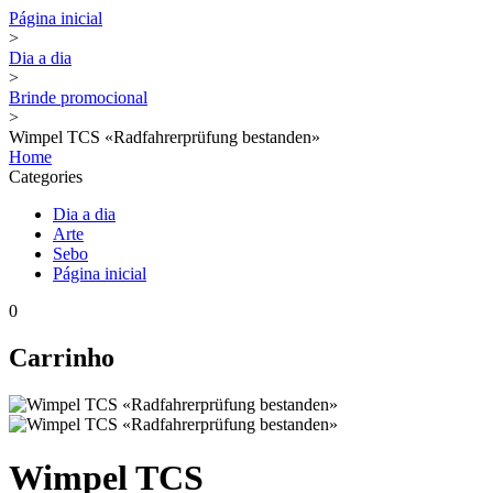
Página inicial
>
Dia a dia
>
Brinde promocional
>
Wimpel TCS «Radfahrerprüfung bestanden»
Home
Categories
Dia a dia
Arte
Sebo
Página inicial
0
Carrinho
Wimpel TCS