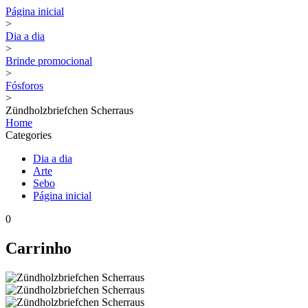
Página inicial
>
Dia a dia
>
Brinde promocional
>
Fósforos
>
Zündholzbriefchen Scherraus
Home
Categories
Dia a dia
Arte
Sebo
Página inicial
0
Carrinho