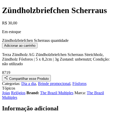
Zündholzbriefchen Scherraus
R$
30,00
Em estoque
Zündholzbriefchen Scherraus quantidade
Adicionar ao carrinho
Terza Zündholz AG
Zündholzbriefchen Scherraus
Streichholz,
Zündholz
Fósforos
| 5 x 8,2cm | 3g
Zustand:
unbenutzt
;
Condição:
não utilizado
8719
Compartilhar esse Produto
Categorias:
Dia a dia
,
Brinde promocional
,
Fósforos
Tópicos
Joias
Relógios
Brand:
The Brazil Multiples
Marca:
The Brazil
Multiples
Informação adicional