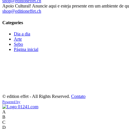
shop@editioneffet.ch
Apoio Cultural! Anuncie aqui e esteja presente em um ambiente de qu
shop@editioneffet.ch
Categories
Dia a dia
Arte
Sebo
Página inicial
©
edition effet - All Rights Reserved.
Contato
Powered by
A
B
C
D