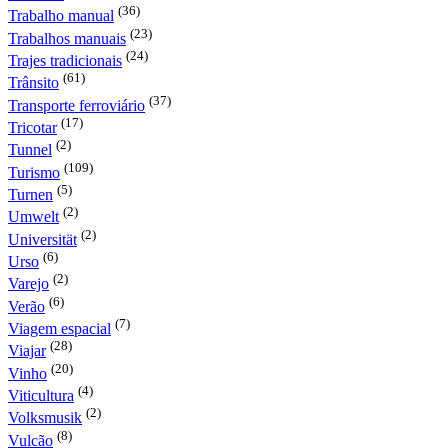
(36)
Trabalho manual
(23)
Trabalhos manuais
(24)
Trajes tradicionais
(61)
Trânsito
(37)
Transporte ferroviário
(17)
Tricotar
(2)
Tunnel
(109)
Turismo
(5)
Turnen
(2)
Umwelt
(2)
Universität
(6)
Urso
(2)
Varejo
(6)
Verão
(7)
Viagem espacial
(28)
Viajar
(20)
Vinho
(4)
Viticultura
(2)
Volksmusik
(8)
Vulcão