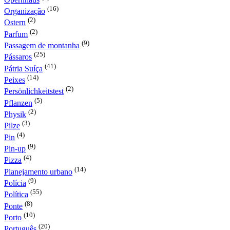
(16)
Organização
(2)
Ostern
(2)
Parfum
(9)
Passagem de montanha
(25)
Pássaros
(41)
Pátria Suíça
(14)
Peixes
(2)
Persönlichkeitstest
(5)
Pflanzen
(2)
Physik
(3)
Pilze
(4)
Pin
(9)
Pin-up
(4)
Pizza
(14)
Planejamento urbano
(9)
Polícia
(55)
Política
(8)
Ponte
(10)
Porto
(20)
Português