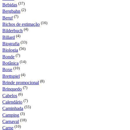
(37)
Bebidas
(2)
Bergbahn
(7)
Beruf
(16)
Bichos de estimação
(4)
Bilderbuch
(4)
Billard
(33)
Biografia
(56)
Biologia
(7)
Bonde
(14)
Botânica
(10)
Boxe
(4)
Brettspiel
(8)
Brinde promocional
(7)
Brinquedo
(6)
Cabelos
(7)
Calendário
(55)
Caminhada
(3)
Camping
(18)
Carnaval
(10)
Carne