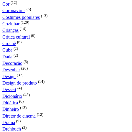
(12)
Cor
(6)
Coronavirus
(13)
Costumes populares
(120)
Cozinhar
(14)
Crianças
(6)
Crítica cultural
(6)
Crochê
(2)
Cuba
(2)
Dada
(6)
Decoração
(20)
Desenhar
(37)
Design
(14)
Design de produto
(4)
Dessert
(48)
Dicionário
(6)
Didática
(13)
Dinheiro
(12)
Diretor de cinema
(9)
Drama
(3)
Drehbuch