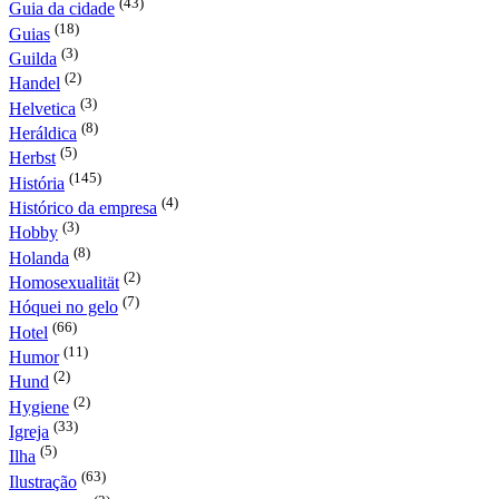
(43)
Guia da cidade
(18)
Guias
(3)
Guilda
(2)
Handel
(3)
Helvetica
(8)
Heráldica
(5)
Herbst
(145)
História
(4)
Histórico da empresa
(3)
Hobby
(8)
Holanda
(2)
Homosexualität
(7)
Hóquei no gelo
(66)
Hotel
(11)
Humor
(2)
Hund
(2)
Hygiene
(33)
Igreja
(5)
Ilha
(63)
Ilustração