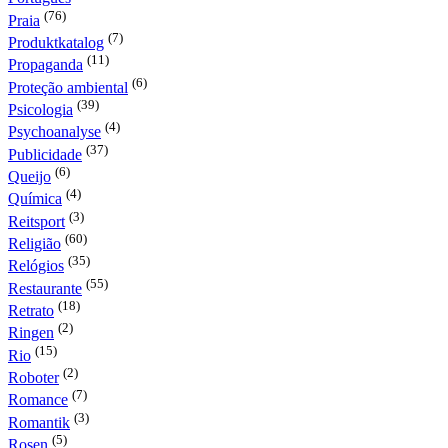
(76)
Praia
(7)
Produktkatalog
(11)
Propaganda
(6)
Proteção ambiental
(39)
Psicologia
(4)
Psychoanalyse
(37)
Publicidade
(6)
Queijo
(4)
Química
(3)
Reitsport
(60)
Religião
(35)
Relógios
(55)
Restaurante
(18)
Retrato
(2)
Ringen
(15)
Rio
(2)
Roboter
(7)
Romance
(3)
Romantik
(5)
Rosen