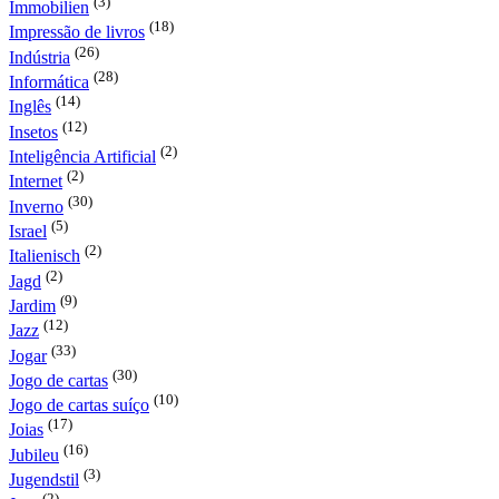
(3)
Immobilien
(18)
Impressão de livros
(26)
Indústria
(28)
Informática
(14)
Inglês
(12)
Insetos
(2)
Inteligência Artificial
(2)
Internet
(30)
Inverno
(5)
Israel
(2)
Italienisch
(2)
Jagd
(9)
Jardim
(12)
Jazz
(33)
Jogar
(30)
Jogo de cartas
(10)
Jogo de cartas suíço
(17)
Joias
(16)
Jubileu
(3)
Jugendstil
(2)