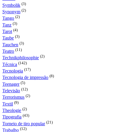
(3)
Symbolik
(2)
Synonym
(2)
Tango
(3)
Tanz
(4)
Tarot
(3)
Taube
(3)
Tauchen
(11)
Teatro
(2)
Technikphilosophie
(142)
Técnica
(17)
Tecnologia
(8)
Tecnologia de impressão
(5)
Teenager
(12)
Televisão
(2)
Terrorismus
(9)
Textil
(2)
Theologie
(43)
Tipografia
(21)
Torneio de tiro popular
(12)
Trabalho