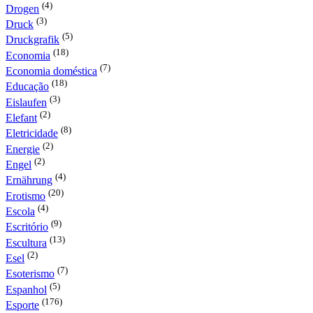
(4)
Drogen
(3)
Druck
(5)
Druckgrafik
(18)
Economia
(7)
Economia doméstica
(18)
Educação
(3)
Eislaufen
(2)
Elefant
(8)
Eletricidade
(2)
Energie
(2)
Engel
(4)
Ernährung
(20)
Erotismo
(4)
Escola
(9)
Escritório
(13)
Escultura
(2)
Esel
(7)
Esoterismo
(5)
Espanhol
(176)
Esporte