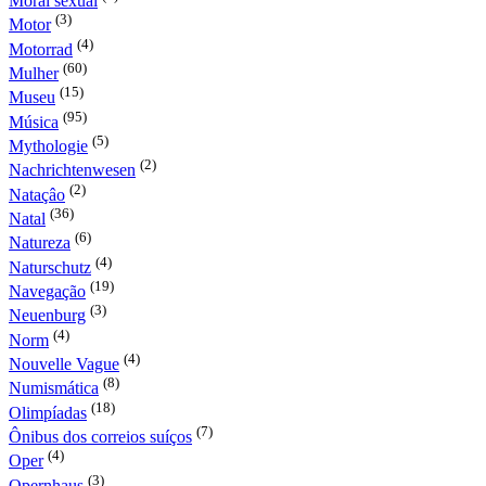
Moral sexual
(3)
Motor
(4)
Motorrad
(60)
Mulher
(15)
Museu
(95)
Música
(5)
Mythologie
(2)
Nachrichtenwesen
(2)
Nataçâo
(36)
Natal
(6)
Natureza
(4)
Naturschutz
(19)
Navegação
(3)
Neuenburg
(4)
Norm
(4)
Nouvelle Vague
(8)
Numismática
(18)
Olimpíadas
(7)
Ônibus dos correios suíços
(4)
Oper
(3)
Opernhaus