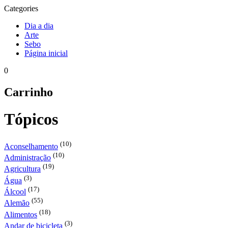
Categories
Dia a dia
Arte
Sebo
Página inicial
0
Carrinho
Tópicos
(10)
Aconselhamento
(10)
Administração
(19)
Agricultura
(3)
Água
(17)
Álcool
(55)
Alemão
(18)
Alimentos
(3)
Andar de bicicleta