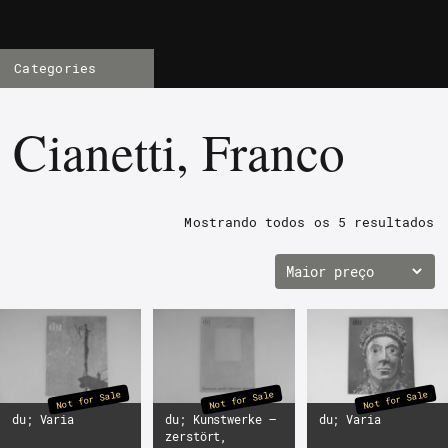
Categories
Cianetti, Franco
Mostrando todos os
5 resultados
Not for Sale
Not for Sale
Not for Sale
du; Varia
du; Kunstwerke –
du; Varia
zerstört,