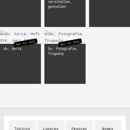
verschollen,
gestohlen
Not for Sale
Not for Sale
du; Varia
Du; Fotografie,
Tinguely
Tópicos
Lugares
Pessoas
Nomes