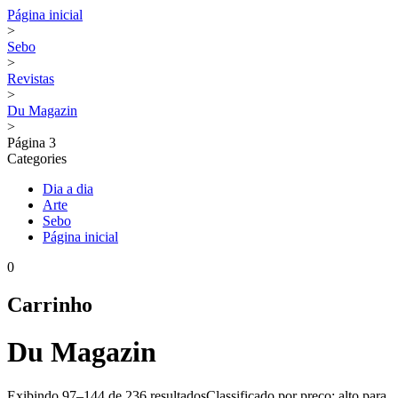
Página inicial
>
Sebo
>
Revistas
>
Du Magazin
>
Página 3
Categories
Dia a dia
Arte
Sebo
Página inicial
0
Carrinho
Du Magazin
Exibindo 97–144 de
236 resultados
Classificado por preço: alto para