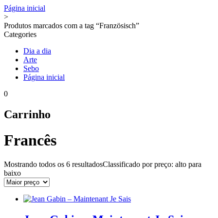
Página inicial
>
Produtos marcados com a tag “Französisch”
Categories
Dia a dia
Arte
Sebo
Página inicial
0
Carrinho
Francês
Mostrando todos os
6 resultados
Classificado por preço: alto para
baixo