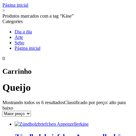
Página inicial
>
Produtos marcados com a tag “Käse”
Categories
Dia a dia
Arte
Sebo
Página inicial
0
Carrinho
Queijo
Mostrando todos os
6 resultados
Classificado por preço: alto para
baixo