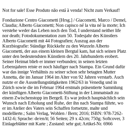
Not for sale!
Esse Produto não está à venda!
Nicht zum Verkauf!
Fondazione Centro Giacometti [Hrsg.] / Giacometti, Marco / Demel,
Claudia;
Alberto Giacometti; Non capisco né la vita né la morte; Ich
verstehe weder das Leben noch den Tod, I understand neither life
nor death
; Fotodokumentation zum 50. Todesjahr des Künstlers
Alberto Giacometti mit 44 Fotografien; Auszug aus der
Kurzbiografie: Ständige Rückkehr zu den Wurzeln Alberto
Giacometti, der aus einem kleinen Bergtal kam, hat sich seinen Platz
unter den bedeutendsten Künstlern des 20. Jahrhunderts erobert.
Seiner Heimat blieb er immer verbunden; in seinen letzten
Lebensjahren reiste er noch häufiger nach Stampa. Ein Grund dafür
war das innige Verhältnis zu seiner schon sehr betagten Mutter
Annetta, die im Januar 1964 im Alter von 92 Jahren verstarb. Auch
nutzte er die Ausstellungstätigkeiten 1962/63 in Venedig und in
Zürich sowie die im Februar 1964 erstmals präsentierte Sammlung
der künftigen Alberto Giacometti-Stiftung in der Limmatstadt zu
einem Zwischenstopp im Bergell. Es war jedoch hauptsächlich sein
Wunsch nach Erholung und Ruhe, der ihn nach Stampa führte, wo
er im Atelier des Vaters sein Schaffen fortsetzte, malte und
modellierte.
;
Salm Verlag, Wohlen / Bern
; 2016; ISBN:
978-7262-
1432-6
; Sprache: de/en/it; 56 Seiten; 29 x 42cm; 750g; Softcover, 3
Einlageblätter mit Karte ;
Zustand: sehr gut
;
Artikel-Nr. 6966