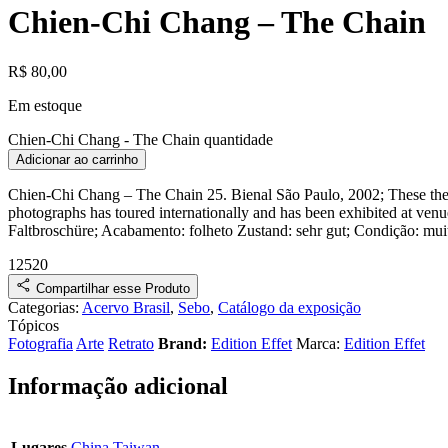
Chien-Chi Chang – The Chain
R$
80,00
Em estoque
Chien-Chi Chang - The Chain quantidade
Adicionar ao carrinho
Chien-Chi Chang – The Chain
25. Bienal São Paulo, 2002
;
These the
photographs has toured internationally and has been exhibited at ven
Faltbroschüre
;
Acabamento: folheto
Zustand:
sehr gut
;
Condição:
mui
12520
Compartilhar esse Produto
Categorias:
Acervo Brasil
,
Sebo
,
Catálogo da exposição
Tópicos
Fotografia
Arte
Retrato
Brand:
Edition Effet
Marca:
Edition Effet
Informação adicional
Lugares
China
Taiwan