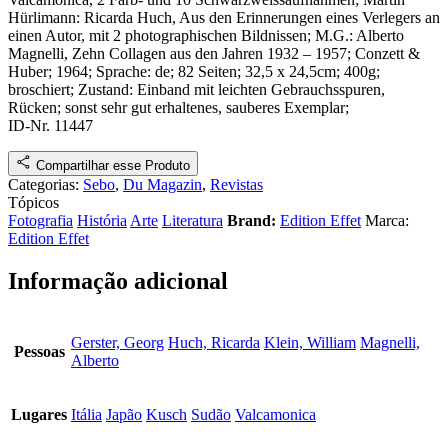
Hürlimann: Ricarda Huch, Aus den Erinnerungen eines Verlegers an
einen Autor, mit 2 photographischen Bildnissen; M.G.: Alberto
Magnelli, Zehn Collagen aus den Jahren 1932 – 1957
;
Conzett &
Huber
;
1964
; Sprache: de; 82 Seiten; 32,5 x 24,5cm; 400g;
broschiert;
Zustand: Einband mit leichten Gebrauchsspuren,
Rücken; sonst sehr gut erhaltenes, sauberes Exemplar
;
ID-Nr. 11447
Compartilhar esse Produto
Categorias:
Sebo
,
Du Magazin
,
Revistas
Tópicos
Fotografia
História
Arte
Literatura
Brand:
Edition Effet
Marca:
Edition Effet
Informação adicional
Gerster, Georg
Huch, Ricarda
Klein, William
Magnelli,
Pessoas
Alberto
Lugares
Itália
Japão
Kusch
Sudão
Valcamonica