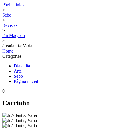
Página inicial
>
Sebo
>
Revistas
>
Du Magazin
>
du/atlantis; Varia
Home
Categories
Dia a dia
Arte
Sebo
Página inicial
0
Carrinho