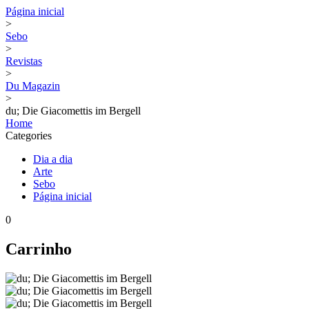
Página inicial
>
Sebo
>
Revistas
>
Du Magazin
>
du; Die Giacomettis im Bergell
Home
Categories
Dia a dia
Arte
Sebo
Página inicial
0
Carrinho