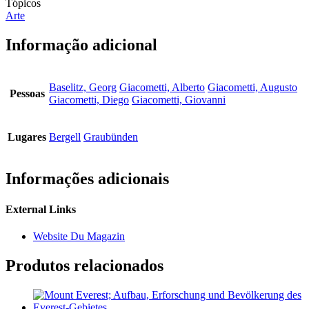
Tópicos
Arte
Informação adicional
Baselitz, Georg
Giacometti, Alberto
Giacometti, Augusto
Pessoas
Giacometti, Diego
Giacometti, Giovanni
Lugares
Bergell
Graubünden
Informações adicionais
External Links
Website Du Magazin
Produtos relacionados