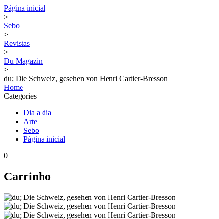
Página inicial
>
Sebo
>
Revistas
>
Du Magazin
>
du; Die Schweiz, gesehen von Henri Cartier-Bresson
Home
Categories
Dia a dia
Arte
Sebo
Página inicial
0
Carrinho