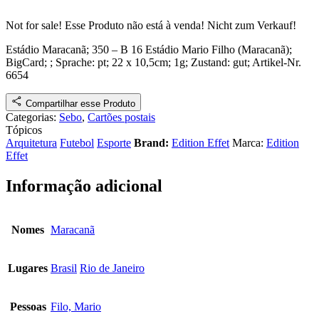
Not for sale!
Esse Produto não está à venda!
Nicht zum Verkauf!
Estádio Maracanã; 350 – B 16 Estádio Mario Filho (Maracanã)
;
BigCard
;
; Sprache: pt; 22 x 10,5cm; 1g;
Zustand: gut
;
Artikel-Nr.
6654
Compartilhar esse Produto
Categorias:
Sebo
,
Cartões postais
Tópicos
Arquitetura
Futebol
Esporte
Brand:
Edition Effet
Marca:
Edition
Effet
Informação adicional
Nomes
Maracanã
Lugares
Brasil
Rio de Janeiro
Pessoas
Filo, Mario