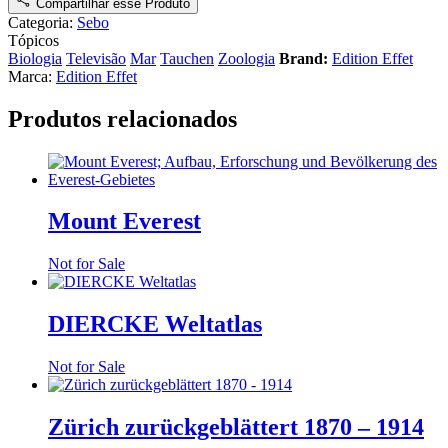
Compartilhar esse Produto
Categoria:
Sebo
Tópicos
Biologia
Televisão
Mar
Tauchen
Zoologia
Brand:
Edition Effet
Marca:
Edition Effet
Produtos relacionados
Mount Everest
Not for Sale
DIERCKE Weltatlas
Not for Sale
Zürich zurückgeblättert 1870 – 1914