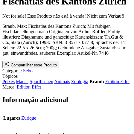
Fischatlas des Kantons Zürich
Not for sale!
Esse Produto não está à venda!
Nicht zum Verkauf!
Straub, Max;
Fischatlas des Kantons Zürich
; Mit farbigen
Fischdarstellungen nach Originalen von Arthur Roffler; Farbig
illustriert: Diagramme und ganzseitige Kartenskizzen
;
Th.Gut &
Co.,Stäfa (Zürich)
; 1993; ISBN:
3-85717-077-8
; Sprache: de; 141
Seiten; 22,5 x 26,5cm; 700g; Gebundene Ausgabe;
Zustand: sehr
gut, einwandfreies, sauberes Exemplar
;
Artikel-Nr. 7446
Compartilhar esse Produto
Categoria:
Sebo
Tópicos
Peixes
Mapas
Sportfischen
Animais
Zoologia
Brand:
Edition Effet
Marca:
Edition Effet
Informação adicional
Lugares
Zurique