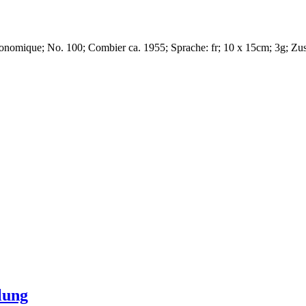
ronomique
; No. 100
;
Combier
ca. 1955
; Sprache: fr; 10 x 15cm; 3g;
Zus
lung