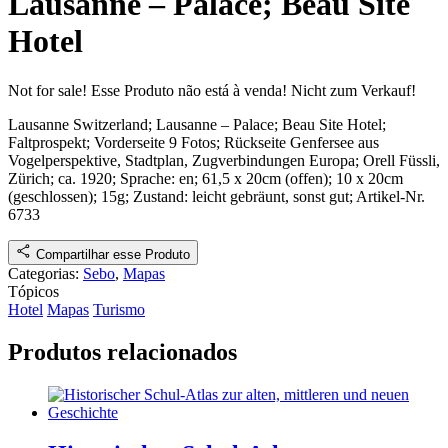
Lausanne – Palace; Beau Site
Hotel
Not for sale!
Esse Produto não está à venda!
Nicht zum Verkauf!
Lausanne Switzerland; Lausanne – Palace; Beau Site Hotel
;
Faltprospekt; Vorderseite 9 Fotos; Rückseite Genfersee aus
Vogelperspektive, Stadtplan, Zugverbindungen Europa
;
Orell Füssli,
Zürich
; ca. 1920
; Sprache: en; 61,5 x 20cm (offen); 10 x 20cm
(geschlossen); 15g;
Zustand: leicht gebräunt, sonst gut
;
Artikel-Nr.
6733
Compartilhar esse Produto
Categorias:
Sebo
,
Mapas
Tópicos
Hotel
Mapas
Turismo
Produtos relacionados