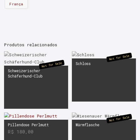
França
Produtos relacionados
Not for Sale
Not for Sale
Schloss
Schweizerischer
Schäferhund-Club
Not for Sale
Pillendose Perlmutt
Wärmflasche
R$
180,00