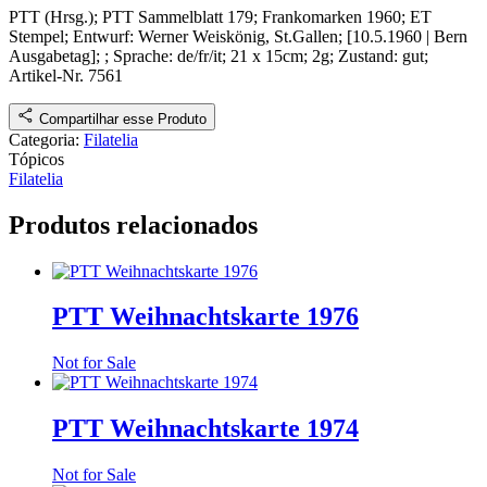
PTT (Hrsg.);
PTT Sammelblatt 179; Frankomarken 1960
; ET
Stempel; Entwurf: Werner Weiskönig, St.Gallen;
[
10.5.1960
|
Bern
Ausgabetag
]
;
; Sprache: de/fr/it; 21 x 15cm; 2g;
Zustand: gut
;
Artikel-Nr. 7561
Compartilhar esse Produto
Categoria:
Filatelia
Tópicos
Filatelia
Produtos relacionados
PTT Weihnachtskarte 1976
Not for Sale
PTT Weihnachtskarte 1974
Not for Sale