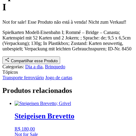
I
Not for sale!
Esse Produto não está à venda!
Nicht zum Verkauf!
Spielkarten Modell-Eisenbahn I; Rommé – Bridge – Canasta
;
Kartenspiel mit 52 Karten und 2 Jokern
;
; Sprache: de; 9,5 x 6,5cm
(Verpackung); 130g; In Plastikbox;
Zustand: Karten neuwertig,
unbespielt; Verpackung mit leichten Gebrauchsspuren
;
ID-Nr. 8450
Compartilhar esse Produto
Categorias:
Dia a dia
,
Brinquedo
Tópicos
Transporte ferroviário
Jogo de cartas
Produtos relacionados
Steigeisen Brevetto
R$
180,00
Not for Sale