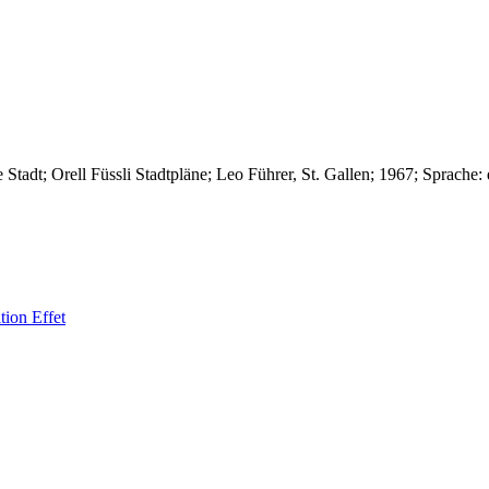
e Stadt
; Orell Füssli Stadtpläne
;
Leo Führer, St. Gallen
;
1967
; Sprache:
tion Effet