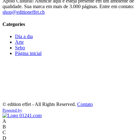
Apoio Cultural! Anuncie aqui e esteja presente em um ambiente de
qualidade. Sua marca em mais de 3.000 páginas. Entre em contato:
shop@editioneffet.ch
Categories
Dia a dia
Arte
Sebo
Página inicial
©
edition effet - All Rights Reserved.
Contato
Powered by
A
B
C
D