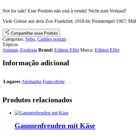
Not for sale!
Esse Produto não está à venda!
Nicht zum Verkauf!
Viele Grüsse aus dem Zoo Frankfurt; 1918-bt
; Poststempel 1967
;
Müh
Compartilhar esse Produto
Categorias:
Sebo
,
Cartões postais
Tópicos
Animais
Zoologia
Brand:
Edition Effet
Marca:
Edition Effet
Informação adicional
Lugares
Alemanha
Francoforte
Produtos relacionados
Gaumenfreuden mit Käse