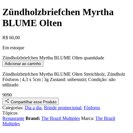
Zündholzbriefchen Myrtha
BLUME Olten
R$
60,00
Em estoque
Zündholzbriefchen Myrtha BLUME Olten quantidade
Adicionar ao carrinho
Zündholzbriefchen Myrtha BLUME Olten
Streichholz, Zündholz
Fósforos
| 4,3 x 5cm | 3g
Zustand:
unbenutzt
;
Condição:
não
utilizado
9090
Compartilhar esse Produto
Categorias:
Dia a dia
,
Brinde promocional
,
Fósforos
Tópicos
Restaurante
Brand:
The Brazil Multiples
Marca:
The Brazil
Multiples