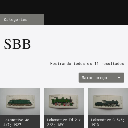
Categories
SBB
Mostrando todos os
11 resultados
Lokomotive Ae
Lokomotive Ed 2 x
Lokomotive C 5/6;
4/7; 1927
2/2; 1891
1913