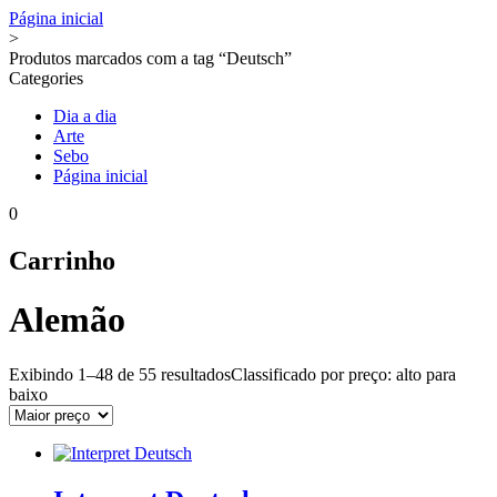
Página inicial
>
Produtos marcados com a tag “Deutsch”
Categories
Dia a dia
Arte
Sebo
Página inicial
0
Carrinho
Alemão
Exibindo 1–48 de
55 resultados
Classificado por preço: alto para
baixo