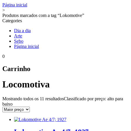
Página inicial
>
Produtos marcados com a tag “Lokomotive”
Categories
Dia a dia
Arte
Sebo
Página inicial
0
Carrinho
Locomotiva
Mostrando todos os
11 resultados
Classificado por preço: alto para
baixo