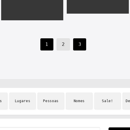
1
2
3
s
Lugares
Pessoas
Nomes
Sale!
D