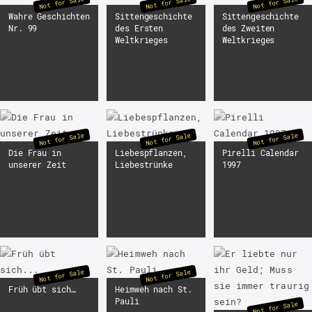
Not for Sale
Not for Sale
Not for Sale
Wahre Geschichten
Sittengeschichte
Sittengeschichte
Nr. 99
des Ersten
des Zweiten
Weltkrieges
Weltkrieges
Not for Sale
Not for Sale
Not for Sale
Die Frau in
Liebespflanzen,
Pirelli Calendar
unserer Zeit
Liebestrünke
1997
Not for Sale
Not for Sale
Früh übt sich…
Heimweh nach St.
Pauli
Not for Sale