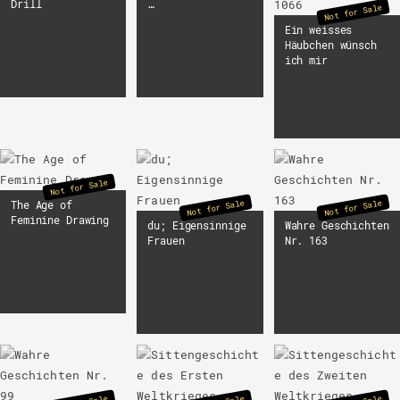
Drill
…
Not for Sale
Ein weisses
Häubchen wünsch
ich mir
Not for Sale
Not for Sale
Not for Sale
The Age of
Feminine Drawing
du; Eigensinnige
Wahre Geschichten
Frauen
Nr. 163