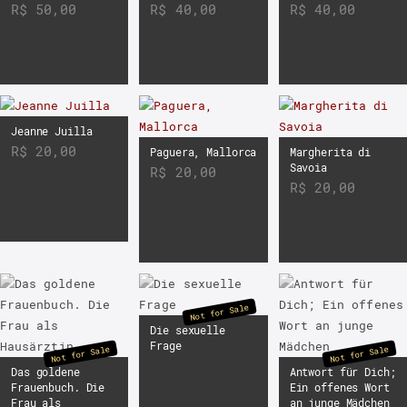
R$
50,00
R$
40,00
R$
40,00
Jeanne Juilla
R$
20,00
Paguera, Mallorca
Margherita di
Savoia
R$
20,00
R$
20,00
Not for Sale
Die sexuelle
Frage
Not for Sale
Not for Sale
Das goldene
Antwort für Dich;
Frauenbuch. Die
Ein offenes Wort
Frau als
an junge Mädchen