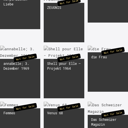
Not for Sale
Liebe
ZEUGNIS
Not for Sale
Not for Sale
Not for Sale
die Frau
annabelle; 3.
Shell pour Elle –
Dezember 1969
Projekt 1964
Not for Sale
Not for Sale
Not for Sale
Femmes
Venus 68
Das Schweizer
Magazin