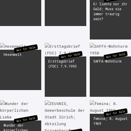
Er liebte nur ihr
Geld; Muss sie
immer traurig
sein?
Not for Sale
Not for Sale
Not for Sale
Hexenwelt
Ersttagsbrief
SAFFA-Wohnturm
(FDC) 7.9.1993
Not for Sale
Not for Sale
femina; 8. August
1969
Wunder der
körperlichen