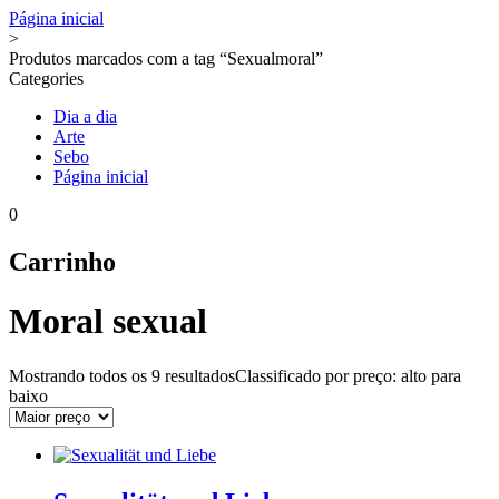
Página inicial
>
Produtos marcados com a tag “Sexualmoral”
Categories
Dia a dia
Arte
Sebo
Página inicial
0
Carrinho
Moral sexual
Mostrando todos os
9 resultados
Classificado por preço: alto para
baixo