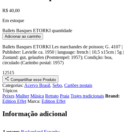
R$
40,00
Em estoque
Ballets Basques ETORKI quantidade
Adicionar ao carrinho
Ballets Basques ETORKI
Les marchandes de poisson
;
G. 4107
|
Publisher:
Lavielle
ca.
1950
| language: french | 10,5 x15cm | 5g |
Zustand:
gut, gelaufen (Poststempel: 1957)
;
Condição:
boa,
circulado (Carimbo postal: 1957)
12515
Compartilhar esse Produto
Categorias:
Acervo Brasil
,
Sebo
,
Cartões postais
Tópicos
Peixes
Mulher
Música
Retrato
Praia
Trajes tradicionais
Brand:
Edition Effet
Marca:
Edition Effet
Informação adicional
Lugares
Baskenland
Espanha