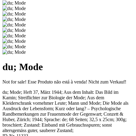
du; Mode
Not for sale!
Esse Produto não está à venda!
Nicht zum Verkauf!
du; Mode; Heft 37, März 1944
; Aus dem Inhalt: Das Bild im
Kamin; Streiflichter zur Biologie der Mode; Aus dem
Kleiderschrank vornehmer Leute; Mann und Mode; Die Mode als
Ausdruck der Lebensform; Kurz oder lang? – Psychologische
Randbemerkungen zur Frauenmode der Gegenwart
;
Conzett &
Huber, Zürich
;
1944
; Sprache: de; 68 Seiten; 32,5 x 25cm; 300g;
broschiert;
Zustand: Einband mit Gebrauchsspuren; sonst
altersgemäss guter, sauberer Zustand
;
ID-Nr. 11333