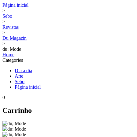
Página inicial
>
Sebo
>
Revistas
>
Du Magazin
>
du; Mode
Home
Categories
Dia a dia
Arte
Sebo
Página inicial
0
Carrinho