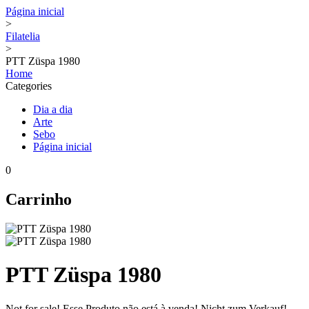
Página inicial
>
Filatelia
>
PTT Züspa 1980
Home
Categories
Dia a dia
Arte
Sebo
Página inicial
0
Carrinho
PTT Züspa 1980
Not for sale!
Esse Produto não está à venda!
Nicht zum Verkauf!